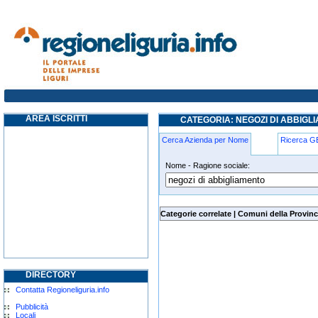
negozi-di-abbigliamento genova
AREA ISCRITTI
CATEGORIA: NEGOZI DI ABBIG
Cerca Azienda per Nome
Ricerca 
Nome - Ragione sociale:
negozi-di-abbigliamento genova
Categorie correlate
|
Comuni della Provinc
DIRECTORY
Contatta Regioneliguria.info
Pubblicità
Locali