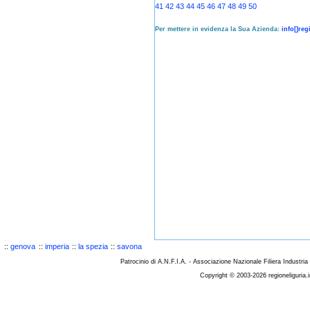
41
42
43
44
45
46
47
48
49
50
Per mettere in evidenza la Sua Azienda:
info[]reg
::
genova
::
imperia
::
la spezia
::
savona
Patrocinio di A.N.F.I.A. - Associazione Nazionale Filiera Industria
Copyright © 2003-2026 regioneliguria.i