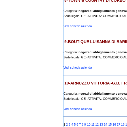
8-TOWN & COUNTRY DI CORBO V
Categoria:
negozi di abbigliamento genova
Sede legale: GE -ATTIVITA': COMMERCIO 
Vedi scheda azienda
9-BOUTIQUE LUISANNA DI BARI
Categoria:
negozi di abbigliamento genova
Sede legale: GE -ATTIVITA': COMMERCIO 
Vedi scheda azienda
10-ARNUZZO VITTORIA -G.B. F
Categoria:
negozi di abbigliamento genova
Sede legale: GE -ATTIVITA': COMMERCIO 
Vedi scheda azienda
1
2
3
4
5
6
7
8
9
10
11
12
13
14
15
16
17
18