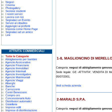
Negozi
Cinema
Photogallery
Sezione studenti
I nostri servizi
Lavora con noi
Segnalaci un Evento
Servizi al cittadino
Aggiungici ai preferiti
Imposta come Home Page
Segnalaci ad un amico
Link
ATTIVITÀ COMMERCIALI
Tutte le Categorie
1-IL MAGLIONCINO DI MERELL
Abbigliamento per bambini
Agenzie Assicurative
Agenzie Finanziarie
Categoria:
negozi di abbigliamento genova
Agenzie Immobiliari
Agenzie Interinali
Sede legale: GE -ATTIVITA': VENDITA D
Agenzie Investigative
05/07/2001;
Agenzie Matrimoniali
Agenzie Viaggi
Alberghi
Vedi scheda azienda
Banche
Carrozzerie
Centri Benessere
Compro oro
Concessionarie Auto
2-MARALD S.P.A.
Distributori automatici
Gioiellerie
Imprese edili
Categoria:
negozi di abbigliamento genova
Imprese di disinfestazione