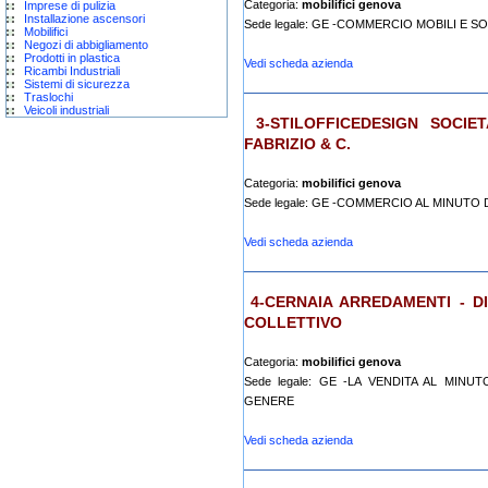
Categoria:
mobilifici genova
Imprese di pulizia
Installazione ascensori
Sede legale: GE -COMMERCIO MOBILI E S
Mobilifici
Negozi di abbigliamento
Prodotti in plastica
Vedi scheda azienda
Ricambi Industriali
Sistemi di sicurezza
Traslochi
Veicoli industriali
3-STILOFFICEDESIGN SOCIE
FABRIZIO & C.
Categoria:
mobilifici genova
Sede legale: GE -COMMERCIO AL MINUTO 
Vedi scheda azienda
4-CERNAIA ARREDAMENTI - DI
COLLETTIVO
Categoria:
mobilifici genova
Sede legale: GE -LA VENDITA AL MIN
GENERE
Vedi scheda azienda