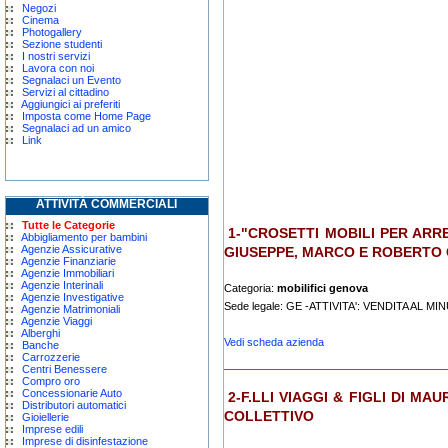
Negozi
Cinema
Photogallery
Sezione studenti
I nostri servizi
Lavora con noi
Segnalaci un Evento
Servizi al cittadino
Aggiungici ai preferiti
Imposta come Home Page
Segnalaci ad un amico
Link
ATTIVITÀ COMMERCIALI
Tutte le Categorie
1-"CROSETTI MOBILI PER ARR
Abbigliamento per bambini
Agenzie Assicurative
GIUSEPPE, MARCO E ROBERTO 
Agenzie Finanziarie
Agenzie Immobiliari
Agenzie Interinali
Categoria:
mobilifici genova
Agenzie Investigative
Sede legale: GE -ATTIVITA': VENDITA AL
Agenzie Matrimoniali
Agenzie Viaggi
Alberghi
Vedi scheda azienda
Banche
Carrozzerie
Centri Benessere
Compro oro
Concessionarie Auto
2-F.LLI VIAGGI & FIGLI DI MA
Distributori automatici
COLLETTIVO
Gioiellerie
Imprese edili
Imprese di disinfestazione