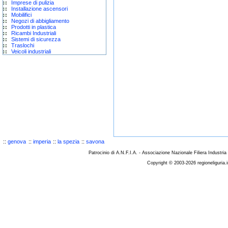
Imprese di pulizia
Installazione ascensori
Mobilifici
Negozi di abbigliamento
Prodotti in plastica
Ricambi Industriali
Sistemi di sicurezza
Traslochi
Veicoli industriali
::
genova
::
imperia
::
la spezia
::
savona
Patrocinio di A.N.F.I.A. - Associazione Nazionale Filiera Industria
Copyright © 2003-2026 regioneliguria.i