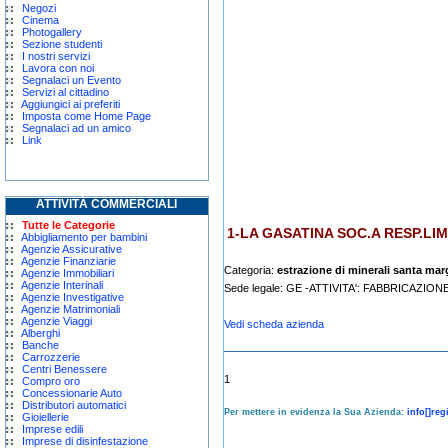
Negozi
Cinema
Photogallery
Sezione studenti
I nostri servizi
Lavora con noi
Segnalaci un Evento
Servizi al cittadino
Aggiungici ai preferiti
Imposta come Home Page
Segnalaci ad un amico
Link
ATTIVITÀ COMMERCIALI
Tutte le Categorie
1-LA GASATINA SOC.A RESP.LIM
Abbigliamento per bambini
Agenzie Assicurative
Agenzie Finanziarie
Categoria:
estrazione di minerali santa marg
Agenzie Immobiliari
Agenzie Interinali
Sede legale: GE -ATTIVITA': FABBRICAZ
Agenzie Investigative
Agenzie Matrimoniali
Agenzie Viaggi
Vedi scheda azienda
Alberghi
Banche
Carrozzerie
Centri Benessere
1
Compro oro
Concessionarie Auto
Distributori automatici
Per mettere in evidenza la Sua Azienda:
info[]reg
Gioiellerie
Imprese edili
Imprese di disinfestazione