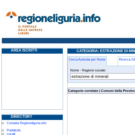
estrazione-di-minerali santa-margherita-li
AREA ISCRITTI
CATEGORIA: ESTRAZIONE DI MI
Cerca Azienda per Nome
Ricerca 
Nome - Ragione sociale:
estrazione-di-minerali santa-margher
Categorie correlate
|
Comuni della Provinc
DIRECTORY
Contatta Regioneliguria.info
Pubblicità
Locali