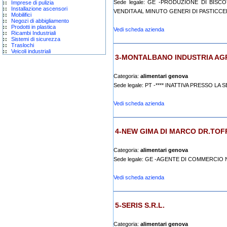
Sede legale: GE -PRODUZIONE DI BISCO
Imprese di pulizia
Installazione ascensori
VENDITA AL MINUTO GENERI DI PASTICCERI
Mobilifici
Negozi di abbigliamento
Prodotti in plastica
Vedi scheda azienda
Ricambi Industriali
Sistemi di sicurezza
Traslochi
Veicoli industriali
3-MONTALBANO INDUSTRIA AGR
Categoria:
alimentari genova
Sede legale: PT -**** INATTIVA PRESSO LA S
Vedi scheda azienda
4-NEW GIMA DI MARCO DR.TOFF
Categoria:
alimentari genova
Sede legale: GE -AGENTE DI COMMERCIO
Vedi scheda azienda
5-SERIS S.R.L.
Categoria:
alimentari genova