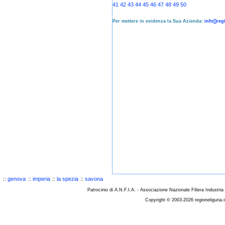
41
42
43
44
45
46
47
48
49
50
Per mettere in evidenza la Sua Azienda:
info[]reg
::
genova
::
imperia
::
la spezia
::
savona
Patrocinio di A.N.F.I.A. - Associazione Nazionale Filiera Industria
Copyright © 2003-2026 regioneliguria.i