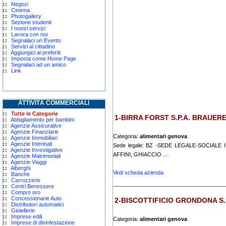
Negozi
Cinema
Photogallery
Sezione studenti
I nostri servizi
Lavora con noi
Segnalaci un Evento
Servizi al cittadino
Aggiungici ai preferiti
Imposta come Home Page
Segnalaci ad un amico
Link
ATTIVITÀ COMMERCIALI
Tutte le Categorie
1-BIRRA FORST S.P.A. BRAUERE
Abbigliamento per bambini
Agenzie Assicurative
Agenzie Finanziarie
Categoria:
alimentari genova
Agenzie Immobiliari
Agenzie Interinali
Sede legale: BZ -SEDE LEGALE-SOCIAL
Agenzie Investigative
AFFINI, GHIACCIO ...
Agenzie Matrimoniali
Agenzie Viaggi
Alberghi
Vedi scheda azienda
Banche
Carrozzerie
Centri Benessere
Compro oro
Concessionarie Auto
2-BISCOTTIFICIO GRONDONA S.
Distributori automatici
Gioiellerie
Imprese edili
Categoria:
alimentari genova
Imprese di disinfestazione