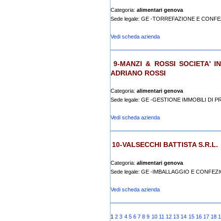
Categoria:
alimentari genova
Sede legale: GE -TORREFAZIONE E CON
Vedi scheda azienda
9-MANZI & ROSSI SOCIETA' 
ADRIANO ROSSI
Categoria:
alimentari genova
Sede legale: GE -GESTIONE IMMOBILI DI P
Vedi scheda azienda
10-VALSECCHI BATTISTA S.R.L.
Categoria:
alimentari genova
Sede legale: GE -IMBALLAGGIO E CONFE
Vedi scheda azienda
1
2
3
4
5
6
7
8
9
10
11
12
13
14
15
16
17
18