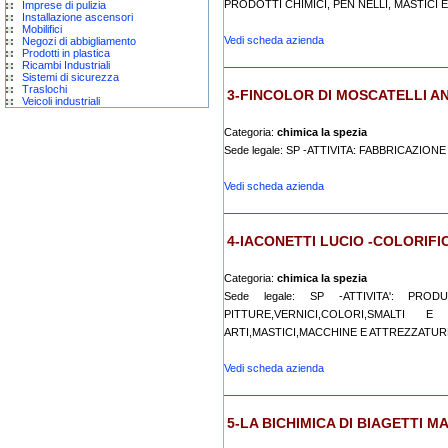
PRODOTTI CHIMICI, PEN NELLI, MASTICI ED 
Imprese di pulizia
Installazione ascensori
Mobilifici
Vedi scheda azienda
Negozi di abbigliamento
Prodotti in plastica
Ricambi Industriali
Sistemi di sicurezza
Traslochi
3-FINCOLOR DI MOSCATELLI AN
Veicoli industriali
Categoria:
chimica la spezia
Sede legale: SP -ATTIVITA: FABBRICAZION
Vedi scheda azienda
4-IACONETTI LUCIO -COLORIFI
Categoria:
chimica la spezia
Sede legale: SP -ATTIVITA': PR
PITTURE,VERNICI,COLORI,SMALT
ARTI,MASTICI,MACCHINE E ATTREZZATURE 
Vedi scheda azienda
5-LA BICHIMICA DI BIAGETTI 