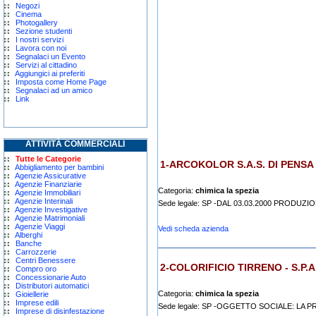
Negozi
Cinema
Photogallery
Sezione studenti
I nostri servizi
Lavora con noi
Segnalaci un Evento
Servizi al cittadino
Aggiungici ai preferiti
Imposta come Home Page
Segnalaci ad un amico
Link
ATTIVITÀ COMMERCIALI
Tutte le Categorie
1-ARCOKOLOR S.A.S. DI PENSA
Abbigliamento per bambini
Agenzie Assicurative
Agenzie Finanziarie
Categoria:
chimica la spezia
Agenzie Immobiliari
Agenzie Interinali
Sede legale: SP -DAL 03.03.2000 PRODUZI
Agenzie Investigative
Agenzie Matrimoniali
Agenzie Viaggi
Vedi scheda azienda
Alberghi
Banche
Carrozzerie
Centri Benessere
2-COLORIFICIO TIRRENO - S.P.A
Compro oro
Concessionarie Auto
Distributori automatici
Categoria:
chimica la spezia
Gioiellerie
Imprese edili
Sede legale: SP -OGGETTO SOCIALE: LA 
Imprese di disinfestazione