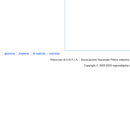
::
genova
::
imperia
::
la spezia
::
savona
Patrocinio di A.N.F.I.A. - Associazione Nazionale Filiera Industria
Copyright © 2003-2026 regioneliguria.i