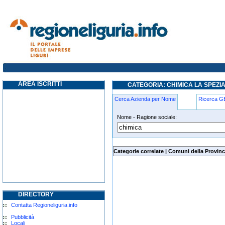
chimica la-spezia
AREA ISCRITTI
CATEGORIA: CHIMICA LA SPEZI
Cerca Azienda per Nome
Ricerca 
Nome - Ragione sociale:
chimica la-spezia
Categorie correlate
|
Comuni della Provinc
DIRECTORY
Contatta Regioneliguria.info
Pubblicità
Locali