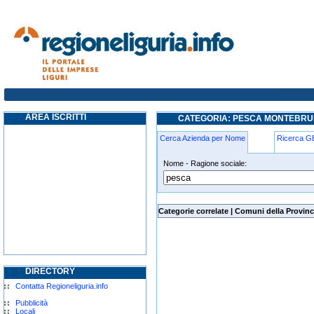
pesca montebruno
AREA ISCRITTI
CATEGORIA: PESCA MONTEBR
Cerca Azienda per Nome
Ricerca 
Nome - Ragione sociale:
pesca montebruno
Categorie correlate
|
Comuni della Provinc
DIRECTORY
Contatta Regioneliguria.info
Pubblicità
Locali