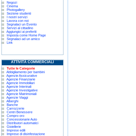
Negozi
Cinema
Photogallery
Sezione studenti
I nostri servizi
Lavora con noi
Segnalaci un Evento
Servizi al cittadino
Aggiungici ai preferiti
Imposta come Home Page
Segnalaci ad un amico
Link
ATTIVITÀ COMMERCIALI
Tutte le Categorie
Abbigliamento per bambini
Agenzie Assicurative
Agenzie Finanziarie
Agenzie Immobiliari
Agenzie Interinali
Agenzie Investigative
Agenzie Matrimoniali
Agenzie Viaggi
Alberghi
Banche
Carrozzerie
Centri Benessere
Compro oro
Concessionarie Auto
Distributori automatici
Gioiellerie
Imprese edili
Imprese di disinfestazione