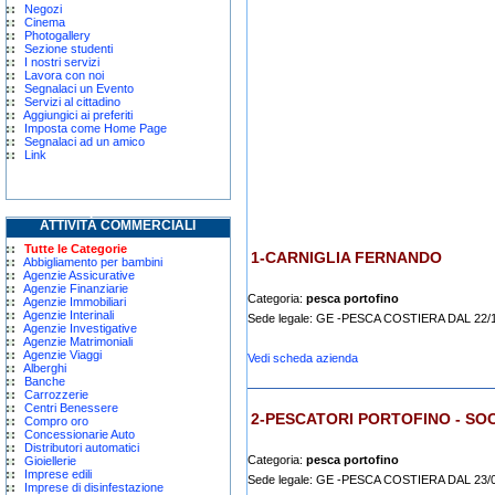
Negozi
Cinema
Photogallery
Sezione studenti
I nostri servizi
Lavora con noi
Segnalaci un Evento
Servizi al cittadino
Aggiungici ai preferiti
Imposta come Home Page
Segnalaci ad un amico
Link
ATTIVITÀ COMMERCIALI
Tutte le Categorie
1-CARNIGLIA FERNANDO
Abbigliamento per bambini
Agenzie Assicurative
Agenzie Finanziarie
Categoria:
pesca portofino
Agenzie Immobiliari
Agenzie Interinali
Sede legale: GE -PESCA COSTIERA DAL 22/
Agenzie Investigative
Agenzie Matrimoniali
Agenzie Viaggi
Vedi scheda azienda
Alberghi
Banche
Carrozzerie
Centri Benessere
2-PESCATORI PORTOFINO - SOCIE
Compro oro
Concessionarie Auto
Distributori automatici
Categoria:
pesca portofino
Gioiellerie
Imprese edili
Sede legale: GE -PESCA COSTIERA DAL 23/
Imprese di disinfestazione