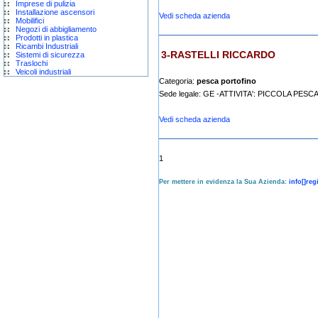
Imprese di pulizia
Installazione ascensori
Vedi scheda azienda
Mobilifici
Negozi di abbigliamento
Prodotti in plastica
Ricambi Industriali
3-RASTELLI RICCARDO
Sistemi di sicurezza
Traslochi
Veicoli industriali
Categoria:
pesca portofino
Sede legale: GE -ATTIVITA': PICCOLA PES
Vedi scheda azienda
1
Per mettere in evidenza la Sua Azienda:
info[]reg