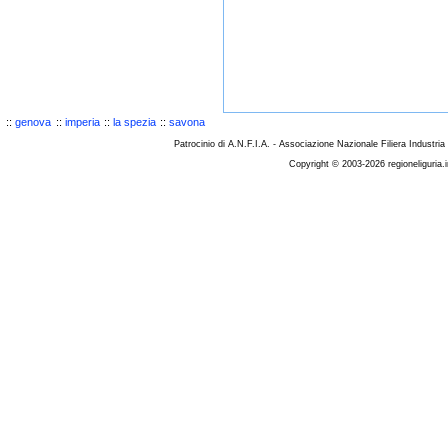
::
genova
::
imperia
::
la spezia
::
savona
Patrocinio di A.N.F.I.A. - Associazione Nazionale Filiera Industria
Copyright © 2003-2026 regioneliguria.i