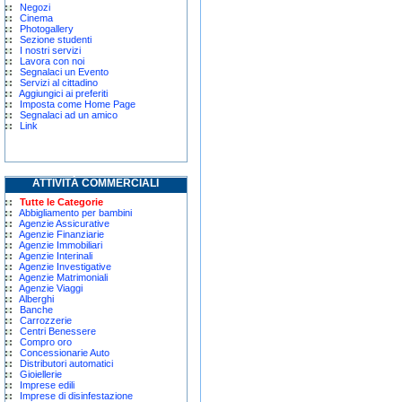
Negozi
Cinema
Photogallery
Sezione studenti
I nostri servizi
Lavora con noi
Segnalaci un Evento
Servizi al cittadino
Aggiungici ai preferiti
Imposta come Home Page
Segnalaci ad un amico
Link
ATTIVITÀ COMMERCIALI
Tutte le Categorie
Abbigliamento per bambini
Agenzie Assicurative
Agenzie Finanziarie
Agenzie Immobiliari
Agenzie Interinali
Agenzie Investigative
Agenzie Matrimoniali
Agenzie Viaggi
Alberghi
Banche
Carrozzerie
Centri Benessere
Compro oro
Concessionarie Auto
Distributori automatici
Gioiellerie
Imprese edili
Imprese di disinfestazione