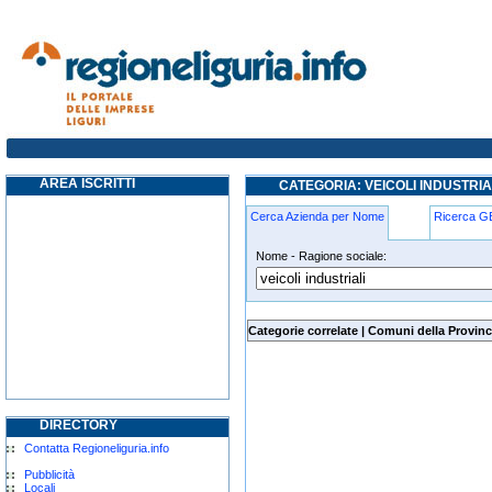
veicoli-industriali cicagna
AREA ISCRITTI
CATEGORIA: VEICOLI INDUSTRI
Cerca Azienda per Nome
Ricerca 
Nome - Ragione sociale:
veicoli-industriali cicagna
Categorie correlate
|
Comuni della Provinc
DIRECTORY
Contatta Regioneliguria.info
Pubblicità
Locali