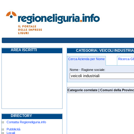
veicoli-industriali torriglia
AREA ISCRITTI
CATEGORIA: VEICOLI INDUSTRIA
Cerca Azienda per Nome
Ricerca 
Nome - Ragione sociale:
veicoli-industriali torriglia
Categorie correlate
|
Comuni della Provinc
DIRECTORY
Contatta Regioneliguria.info
Pubblicità
Locali