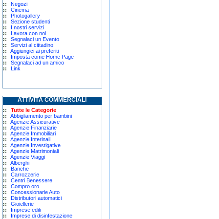
Negozi
Cinema
Photogallery
Sezione studenti
I nostri servizi
Lavora con noi
Segnalaci un Evento
Servizi al cittadino
Aggiungici ai preferiti
Imposta come Home Page
Segnalaci ad un amico
Link
ATTIVITÀ COMMERCIALI
Tutte le Categorie
Abbigliamento per bambini
Agenzie Assicurative
Agenzie Finanziarie
Agenzie Immobiliari
Agenzie Interinali
Agenzie Investigative
Agenzie Matrimoniali
Agenzie Viaggi
Alberghi
Banche
Carrozzerie
Centri Benessere
Compro oro
Concessionarie Auto
Distributori automatici
Gioiellerie
Imprese edili
Imprese di disinfestazione